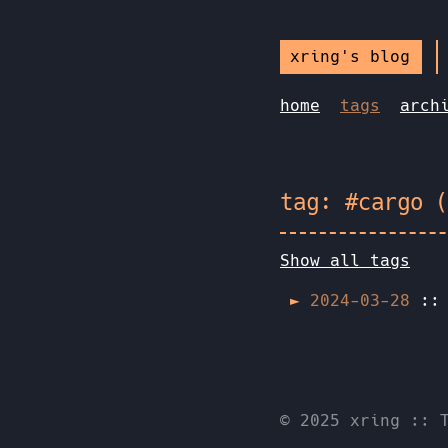
xring's blog
home
tags
arch
tag: #cargo 
Show all tags
2024-03-28
:
© 2025 xring
::